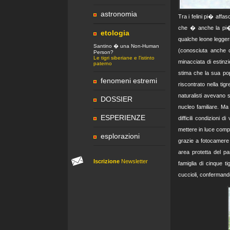
astronomia
Tra i felini pi� affa
che � anche la pi� g
etologia
qualche leone legge
Santino � una Non-Human
(conosciuta anche c
Person?
Le tigri siberiane e l'istinto
minacciata di estinz
paterno
stima che la sua pop
fenomeni estremi
riscontrato nella tig
naturalisti avevano 
DOSSIER
nucleo familiare. Ma
ESPERIENZE
difficili condizioni
mettere in luce compo
esplorazioni
grazie a fotocamere f
area protetta del 
Iscrizione
Newsletter
famiglia di cinque t
cuccioli, confermand