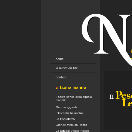
home
la rivista on-line
contatti
fauna marina
Il sesto senso dello squalo
martello
Meduse giganti
L'Orcaella heinsohni
La Pseudorca
Grande Medusa Rossa
Lo Squalo Villoso Rosso