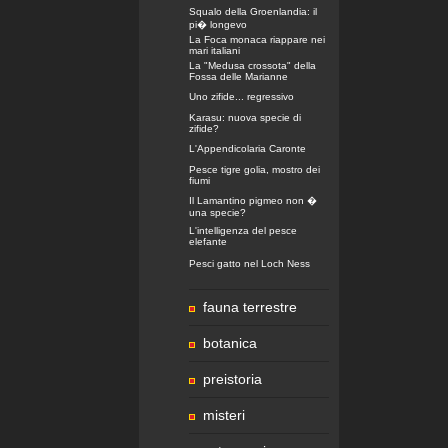
Squalo della Groenlandia: il
pi� longevo
La Foca monaca riappare nei
mari italiani
La "Medusa crossota" della
Fossa delle Marianne
Uno zifide... regressivo
Karasu: nuova specie di
zifide?
L'Appendicolaria Caronte
Pesce tigre golia, mostro dei
fiumi
Il Lamantino pigmeo non �
una specie?
L'intelligenza del pesce
elefante
Pesci gatto nel Loch Ness
fauna terrestre
botanica
preistoria
misteri