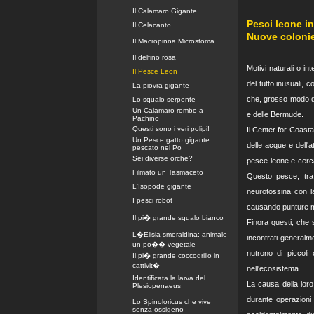
Il Calamaro Gigante
Pesci leone in
Il Celacanto
Nuove colonie
Il Macropinna Microstoma
Il delfino rosa
Motivi naturali o in
Il Pesce Leon
del tutto inusuali,
La piovra gigante
che, grosso modo da 
Lo squalo serpente
Un Calamaro rombo a
e delle Bermude.
Pachino
Questi sono i veri polipi!
Il Center for Coast
Un Pesce gatto gigante
delle acque e dell'
pescato nel Po
Sei diverse orche?
pesce leone e cerca
Filmato un Tasmaceto
Questo pesce, tra 
L'Isopode gigante
neurotossina con l
I pesci robot
causando punture m
Il pi� grande squalo bianco
Finora questi, che s
L�Elisia smeraldina: animale
incontrati generalm
un po�� vegetale
nutrono di piccoli
Il pi� grande coccodrillo in
cattivit�
nell'ecosistema.
Identificata la larva del
La causa della loro
Plesiopenaeus
durante operazioni 
Lo Spinoloricus che vive
senza ossigeno