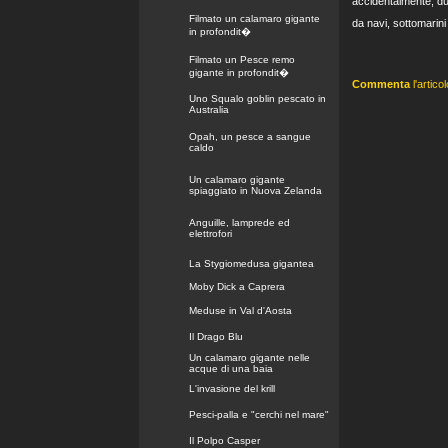
accidentalmente, du
Filmato un calamaro gigante
da navi, sottomarini
in profondit�
Filmato un Pesce remo
gigante in profondit�
Commenta
l'articol
Uno Squalo goblin pescato in
Australia
Opah, un pesce a sangue
caldo
Un calamaro gigante
spiaggiato in Nuova Zelanda
Anguille, lamprede ed
elettrofori
La Stygiomedusa gigantea
Moby Dick a Caprera
Meduse in Val d'Aosta
Il Drago Blu
Un calamaro gigante nelle
acque di una baia
L'invasione del krill
Pesci-palla e "cerchi nel mare"
Il Polpo Casper