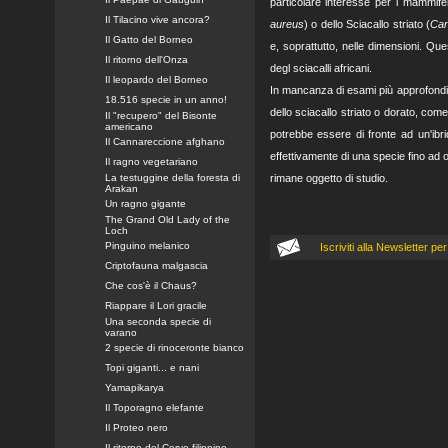
particolare interesse per i mammife
Il Tilacino vive ancora?
aureus
) o dello Sciacallo striato (
Can
Il Gatto del Borneo
e, soprattutto, nelle dimensioni. Ques
Il ritorno dell'Onza
degl sciacalli africani.
Il leopardo del Borneo
In mancanza di esami più approfonditi
18.516 specie in un anno!
dello sciacallo striato o dorato, come
Il "recupero" del Bisonte
americano
potrebbe essere di fronte ad un'ibri
Il Cannareccione afghano
effettivamente di una specie fino ad o
Il ragno vegetariano
La testuggine della foresta di
rimane oggetto di studio.
Arakan
Un ragno gigante
The Grand Old Lady of the
Loch
Pinguino melanico
Iscriviti alla Newsletter 
Criptofauna malgascia
Che cos'è il Chaus?
Riappare il Lori gracile
Una seconda specie di
varano
2 specie di rinoceronte bianco
Topi giganti... e nani
Yamapikarya
Il Toporagno elefante
Il Proteo nero
Il ritorno del Cervo filippino