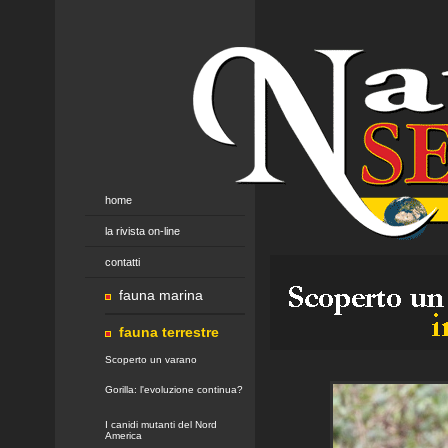
home
la rivista on-line
contatti
fauna marina
fauna terrestre
Scoperto un varano
Gorilla: l'evoluzione continua?
I canidi mutanti del Nord
America