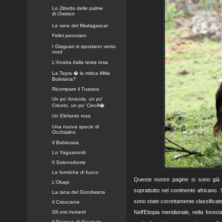
Lo Zibetto delle palme
di Owston
Le rane del Madagascar
Felini peruviani
I Giaguari si spostano verso
nord
L'Anatra dalla testa rosa
La Tayra � la mitica Mitla
Boliviana?
Ricompare il Tuatara
Un po' Arvicola, un po'
Criceto, un po' Cincill�
Un Elefante rosa
Una nuova specie di
Occhialino
Il Babirussa
Lo Yaguarondi
Il Solenodonte
Le formiche di fuoco
Queste nostre pagine si sono già pi
L'Okapi
soprattutto nel continente africano. 
La rana del Gondwana
sono state correttamente classificate
Il Crisocione
Gli orsi mutanti
Nell'Etiopia meridionale, nella fores
Il Paepae di Gauguin