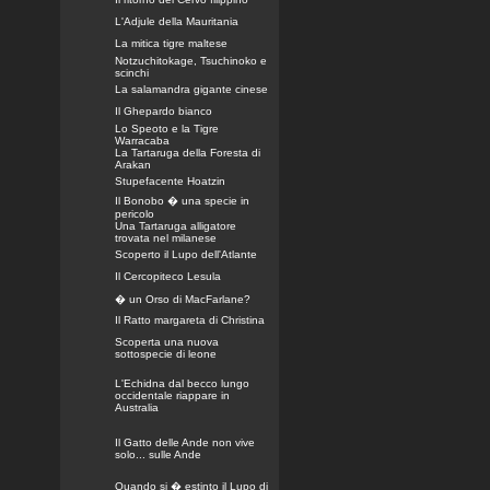
L'Adjule della Mauritania
La mitica tigre maltese
Notzuchitokage, Tsuchinoko e
scinchi
La salamandra gigante cinese
Il Ghepardo bianco
Lo Speoto e la Tigre
Warracaba
La Tartaruga della Foresta di
Arakan
Stupefacente Hoatzin
Il Bonobo � una specie in
pericolo
Una Tartaruga alligatore
trovata nel milanese
Scoperto il Lupo dell'Atlante
Il Cercopiteco Lesula
� un Orso di MacFarlane?
Il Ratto margareta di Christina
Scoperta una nuova
sottospecie di leone
L'Echidna dal becco lungo
occidentale riappare in
Australia
Il Gatto delle Ande non vive
solo... sulle Ande
Quando si � estinto il Lupo di