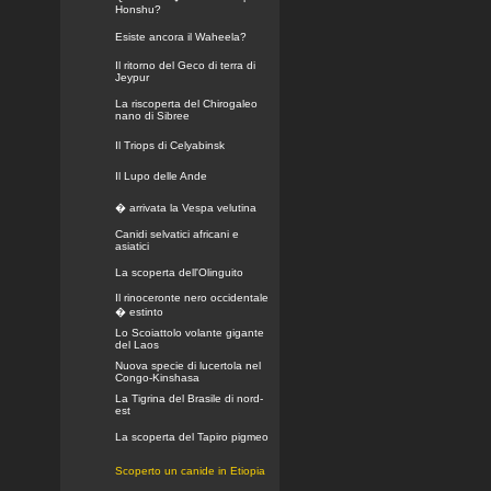
Honshu?
Esiste ancora il Waheela?
Il ritorno del Geco di terra di
Jeypur
La riscoperta del Chirogaleo
nano di Sibree
Il Triops di Celyabinsk
Il Lupo delle Ande
� arrivata la Vespa velutina
Canidi selvatici africani e
asiatici
La scoperta dell'Olinguito
Il rinoceronte nero occidentale
� estinto
Lo Scoiattolo volante gigante
del Laos
Nuova specie di lucertola nel
Congo-Kinshasa
La Tigrina del Brasile di nord-
est
La scoperta del Tapiro pigmeo
Scoperto un canide in Etiopia