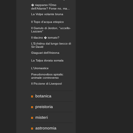
� riapparso l'Orso
dell'Atlante? Forse no, ma...
La Volpe volante bruna
Il Topo d'acqua etiopico
Il Garrulo di Jerdon, "uccello-
Lazzaro"
Il tilacino � tornato?
L'Echidna dal lungo becco di
Sir David
Giaguari dell'Arizona
La Talpa dorata somala
L'Uromastice
Pseudonovibos spiralis:
animale controverso
Il Piccione di Liverpool
botanica
preistoria
misteri
astronomia