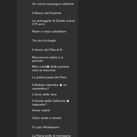
Un nuovo toporagno elefante
Il Mosco del Kashmir
La testuggine di Darwin aveva
175 anni
Rane e rospi colombiani
Tre piccoli draghi
Il ritorno del Pika di Ili
Rinoceronti estinti o in
pericolo
Miti e realt� delle pantere
nere (e bianche)
Lo jiukam-yawa del Peru
Il Mokele-'mbembe � un
mammifero?
L'anno delle rane
Il Grizzly della California �
riapparso?
Homo naledi
Cebo verde e dorato
Il Lupo Himalayano
La Rana pollo di montagna