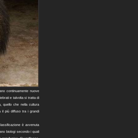
rano continuamente nuove
rati e talvolta si tratta di
, quello che nella cultura
 il più diffuso tra i grandi
classificazione è avvenuta
iano biologi secondo i quali