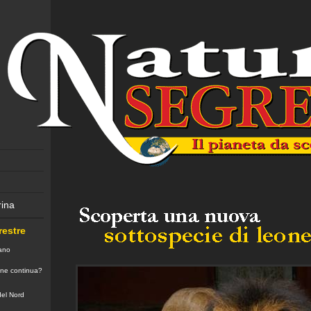
ina
restre
ano
ione continua?
del Nord