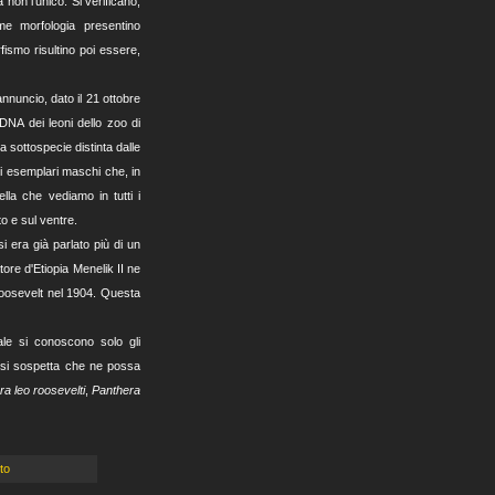
a non l'unico. Si verificano,
ome morfologia presentino
fismo risultino poi essere,
nuncio, dato il 21 ottobre
 DNA dei leoni dello zoo di
a sottospecie distinta dalle
li esemplari maschi che, in
ella che vediamo in tutti i
o e sul ventre.
si era già parlato più di un
ore d'Etiopia Menelik II ne
Roosevelt nel 1904. Questa
ale si conoscono solo gli
 si sospetta che ne possa
a leo roosevelti
,
Panthera
to