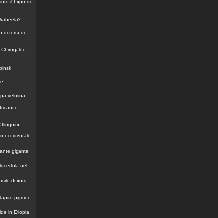
nto il Lupo di
 Waheela?
o di terra di
l Chirogaleo
abinsk
de
spa velutina
fricani e
Olinguito
ro occidentale
lante gigante
lucertola nel
asile di nord-
 Tapiro pigmeo
de in Etiopia