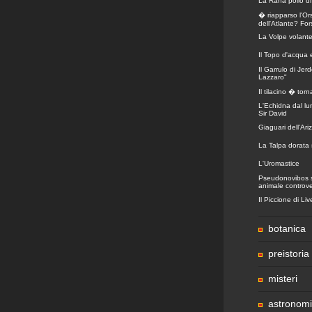
La Rana pollo d
� riapparso l'Or
dell'Atlante? For
La Volpe volant
Il Topo d'acqua 
Il Garrulo di Jer
Lazzaro"
Il tilacino � tor
L'Echidna dal lu
Sir David
Giaguari dell'Ari
La Talpa dorata
L'Uromastice
Pseudonovibos sp
animale controv
Il Piccione di Li
botanica
preistoria
misteri
astronom