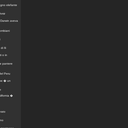
gno elefante
hmir
i Darwin aveva
lombiani
i
di Ili
i o in
le pantere
del Peru
mbe � un
e
alifornia �
rato
ano