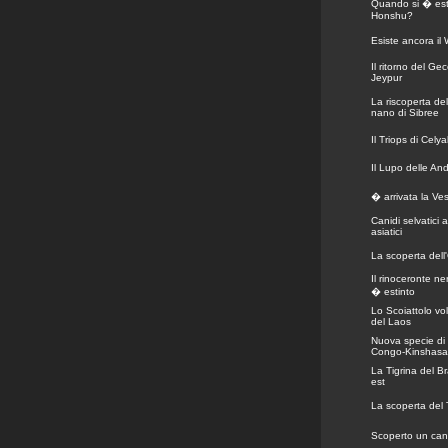
Quando si � esti
Honshu?
Esiste ancora il
Il ritorno del Gec
Jeypur
La riscoperta de
nano di Sibree
Il Triops di Cely
Il Lupo delle An
� arrivata la Ve
Canidi selvatici a
asiatici
La scoperta dell'
Il rinoceronte ne
� estinto
Lo Scoiattolo vo
del Laos
Nuova specie di 
Congo-Kinshasa
La Tigrina del Br
est
La scoperta del
Scoperto un cani