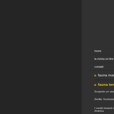
home
la rivista on-line
contatti
fauna mar
fauna ter
Scoperto un var
Gorilla: l'evoluz
I canidi mutanti 
America