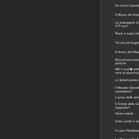
Un nuovo topora
Il Mosco del Kas
La testuggine d
175 anni
Rane e rospi co
Tre piccoli dragh
Il ritorno del Pika 
Rinoceronti estint
pericolo
Miti e realt� del
nere (e bianche)
Lo jiukam-yawa 
Il Mokele-'mbe
mammifero?
L'anno delle ran
Il Grizzly della C
riapparso?
Homo naledi
Cebo verde e do
Il Lupo Himalay