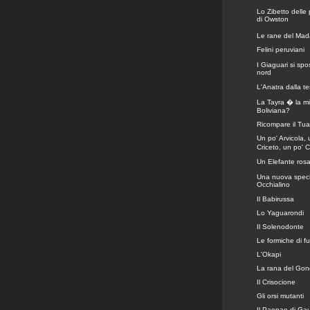
Lo Zibetto delle
di Owston
Le rane del Ma
Felini peruviani
I Giaguari si sp
nord
L'Anatra dalla te
La Tayra � la mit
Boliviana?
Ricompare il Tua
Un po' Arvicola, 
Criceto, un po' C
Un Elefante ros
Una nuova speci
Occhialino
Il Babirussa
Lo Yaguarondi
Il Solenodonte
Le formiche di f
L'Okapi
La rana del Go
Il Crisocione
Gli orsi mutanti
Il Paepae di Ga