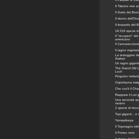
Il Tilacino vive 
Il Gatto del Bor
Il ritorno dell'On
Il leopardo del 
18.516 specie i
Il "recupero" del
americano
Il Cannareccion
Il ragno vegetar
La testuggine del
Arakan
Un ragno gigant
The Grand Old L
Loch
Pinguino melani
Criptofauna mal
Che cos'è il Ch
Riappare il Lori g
Una seconda spe
varano
2 specie di rino
Topi giganti... e 
Yamapikarya
Il Toporagno ele
Il Proteo nero
Il ritorno del Cer