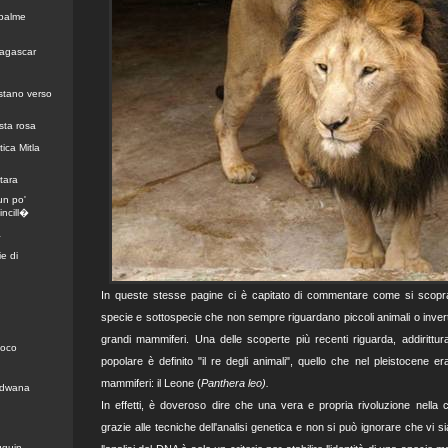
 palme
dagascar
ostano verso
sta rosa
ica Mitla
tara
un po'
incill�
a
e di
In queste stesse pagine ci è capitato di commentare come si scop
specie e sottospecie che non sempre riguardano piccoli animali o inverteb
grandi mammiferi. Una delle scoperte più recenti riguarda, addirittura
uoco
popolare è definito "il re degli animali", quello che nel pleistocene era
mammiferi: il Leone (
Panthera leo).
ndwana
In effetti, è doveroso dire che una vera e propria rivoluzione nella 
grazie alle tecniche dell'analisi genetica e non si può ignorare che vi s
uguin