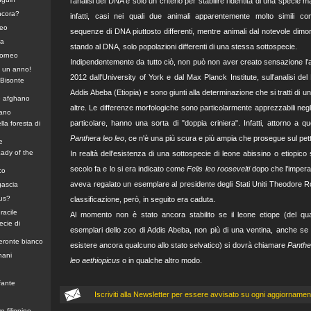
l'analisi del DNA è solo un criterio per stabilire l'identità di una specie m
ancora?
infatti, casi nei quali due animali apparentemente molto simili c
neo
sequenze di DNA piuttosto differenti, mentre animali dal notevole dimor
za
stando al DNA, solo popolazioni differenti di una stessa sottospecie.
Borneo
Indipendentemente da tutto ciò, non può non aver creato sensazione l'an
n un anno!
2012 dall'University of York e dal Max Planck Institute, sull'analisi del
 Bisonte
Addis Abeba (Etiopia) e sono giunti alla determinazione che si tratti di un
e afghano
altre. Le differenze morfologiche sono particolarmente apprezzabili neg
iano
particolare, hanno una sorta di "doppia criniera". Infatti, attorno a qu
la foresta di
Panthera leo leo
, ce n'è una più scura e più ampia che prosegue sul pett
e
ady of the
In realtà dell'esistenza di una sottospecie di leone abissino o etiopico 
secolo fa e lo si era indicato come
Felis leo roosevelti
dopo che l'imperat
co
aveva regalato un esemplare al presidente degli Stati Uniti Theodore 
gascia
aus?
classificazione, però, in seguito era caduta.
racile
Al momento non è stato ancora stabilito se il leone etiope (del qu
cie di
esemplari dello zoo di Addis Abeba, non più di una ventina, anche se
ceronte bianco
esistere ancora qualcuno allo stato selvatico) si dovrà chiamare
Panther
nani
leo aethiopicus
o in qualche altro modo.
fante
Iscriviti alla Newsletter per essere avvisato su ogni aggiornamen
vo filippino