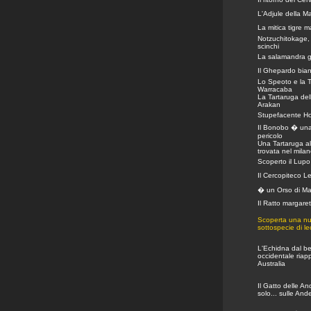
L'Adjule della Ma
La mitica tigre m
Notzuchitokage,
scinchi
La salamandra g
Il Ghepardo bia
Lo Speoto e la T
Warracaba
La Tartaruga del
Arakan
Stupefacente Ho
Il Bonobo � una
pericolo
Una Tartaruga al
trovata nel mila
Scoperto il Lupo 
Il Cercopiteco L
� un Orso di M
Il Ratto margaret
Scoperta una n
sottospecie di l
L'Echidna dal b
occidentale riap
Australia
Il Gatto delle A
solo... sulle And