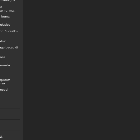
i montagna
so
se no, ma...
e bruna
etiopico
don, "uccello-
nato?
ngo becco di
zona
 somala
iralis:
erso
verpool
ia