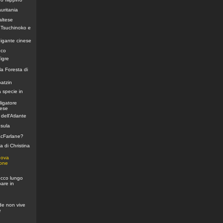
uritania
altese
 Tsuchinoko e
igante cinese
nco
igre
la Foresta di
atzin
 specie in
ligatore
nese
dell'Atlante
esula
acFarlane?
a di Christina
uova
eone
ecco lungo
pare in
nde non vive
e