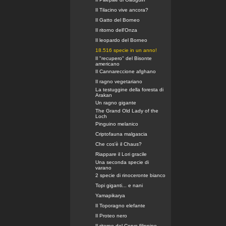
Il Tilacino vive ancora?
Il Gatto del Borneo
Il ritorno dell'Onza
Il leopardo del Borneo
18.516 specie in un anno!
Il "recupero" del Bisonte
americano
Il Cannareccione afghano
Il ragno vegetariano
La testuggine della foresta di
Arakan
Un ragno gigante
The Grand Old Lady of the
Loch
Pinguino melanico
Criptofauna malgascia
Che cos'è il Chaus?
Riappare il Lori gracile
Una seconda specie di
varano
2 specie di rinoceronte bianco
Topi giganti... e nani
Yamapikarya
Il Toporagno elefante
Il Proteo nero
Il ritorno del Cervo filippino