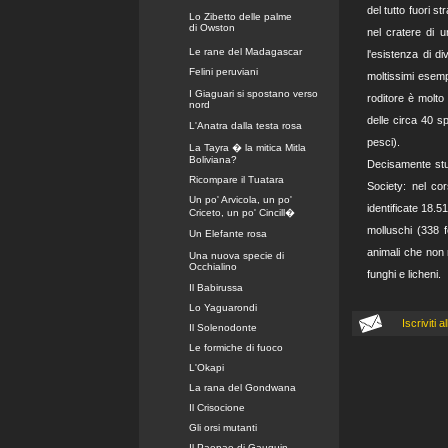
del tutto fuori 
Lo Zibetto delle palme
di Owston
nel cratere di 
Le rane del Madagascar
l'esistenza di d
Felini peruviani
moltissimi esemp
I Giaguari si spostano verso
roditore è molto
nord
delle circa 40 sp
L'Anatra dalla testa rosa
pesci).
La Tayra � la mitica Mitla
Boliviana?
Decisamente stup
Ricompare il Tuatara
Society: nel cor
Un po' Arvicola, un po'
identificate 18.5
Criceto, un po' Cincill�
molluschi (338 fo
Un Elefante rosa
animali che non r
Una nuova specie di
Occhialino
funghi e licheni.
Il Babirussa
Lo Yaguarondi
Iscriviti
Il Solenodonte
Le formiche di fuoco
L'Okapi
La rana del Gondwana
Il Crisocione
Gli orsi mutanti
Il Paepae di Gauguin