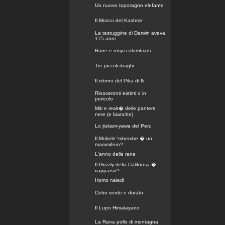
Un nuovo toporagno elefante
Il Mosco del Kashmir
La testuggine di Darwin aveva
175 anni
Rane e rospi colombiani
Tre piccoli draghi
Il ritorno del Pika di Ili
Rinoceronti estinti o in
pericolo
Miti e realt� delle pantere
nere (e bianche)
Lo jiukam-yawa del Peru
Il Mokele-'mbembe � un
mammifero?
L'anno delle rane
Il Grizzly della California �
riapparso?
Homo naledi
Cebo verde e dorato
Il Lupo Himalayano
La Rana pollo di montagna